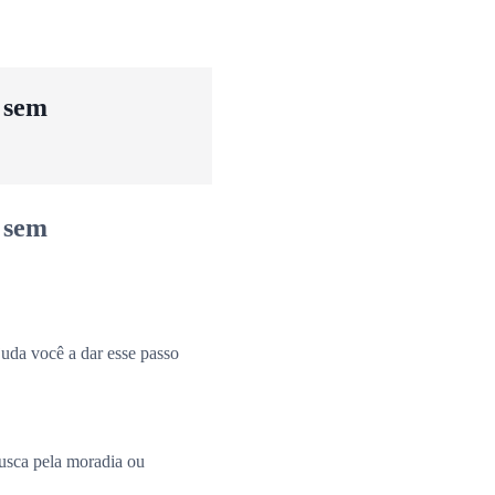
u sem
u sem
uda você a dar esse passo
busca pela moradia ou