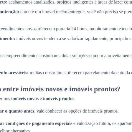
rto:
acabamentos atualizados, projetos inteligentes e áreas de lazer com
nutenção:
como é um imóvel recém-entregue, você não precisa se pre
eendimentos novos oferecem portaria 24 horas, monitoramento e tecnol
timento:
imóveis novos tendem a se valorizar rapidamente, principalme
os empreendimentos costumam adotar soluções como reaproveitamento
to acessíveis:
muitas construtoras oferecem parcelamento da entrada e
 entre imóveis novos e imóveis prontos?
termos
imóveis novos
e
imóveis prontos
.
r o quanto antes
, vale conhecer as opções de imóveis prontos.
ar condições de pagamento especiais
e valorização futura, os apart
lhor alternativa.