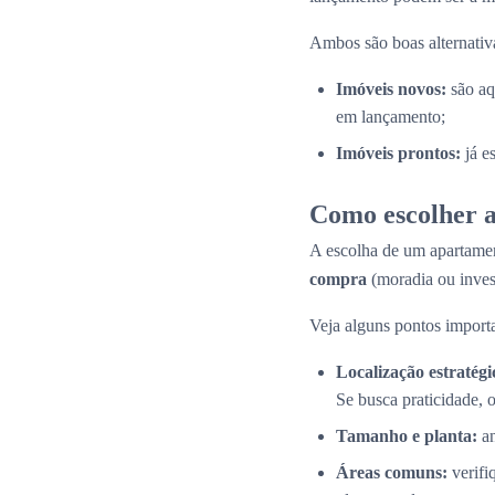
Ambos são boas alternativas
Imóveis novos:
são aq
em lançamento;
Imóveis prontos:
já e
Como escolher a
A escolha de um apartamen
compra
(moradia ou inves
Veja alguns pontos importa
Localização estratégi
Se busca praticidade, 
Tamanho e planta:
an
Áreas comuns:
verifi