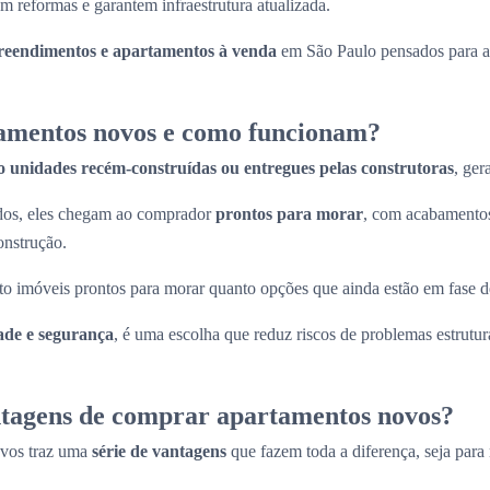
m reformas e garantem infraestrutura atualizada.
eendimentos e apartamentos à venda
em São Paulo pensados para at
amentos novos e como funcionam?
o unidades recém-construídas ou entregues pelas construtoras
, ger
ados, eles chegam ao comprador
prontos para morar
, com acabamentos
onstrução.
to imóveis prontos para morar quanto opções que ainda estão em fase d
ade e segurança
, é uma escolha que reduz riscos de problemas estrutura
ntagens de comprar apartamentos novos?
ovos traz uma
série de vantagens
que fazem toda a diferença, seja para 