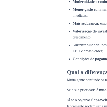
Modernidade e confo
Menor gasto com ma
imediatas;
Mais segurança:
empr
Valorização do inves
crescimento;
Sustentabilidade:
nov
LED e áreas verdes;
Condições de pagamen
Qual a diferença
Muita gente confunde os 
Se a sua prioridade é
muda
Já se o objetivo é
aproveit
lançamento podem ser a me