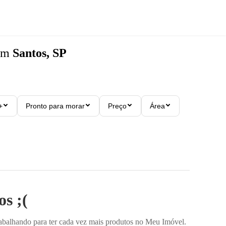
em
Santos, SP
+
Pronto para morar
Preço
Área
s ;(
rabalhando para ter cada vez mais produtos no Meu Imóvel.