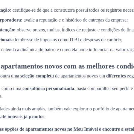
tação:
certifique-se de que a construtora possui todos os registros necess
orporadora:
avalie a reputação e o histórico de entregas da empresa;
atenção:
observe prazos, multas, índices de reajuste e condições de fin
cionais:
lembre-se de impostos como ITBI e despesas de cartório;
entenda a dinâmica do bairro e como ela pode influenciar na valorizaç
apartamentos novos com as melhores condi
contra uma
seleção completa
de apartamentos novos em
diferentes re
na como uma
consultoria personalizada
: basta compartilhar seu perfil e
a.
ades ainda mais amplas, também vale explorar o portfólio de apartame
até imóveis já prontos
.
es opções de apartamentos novos no Meu Imóvel e encontre a escol