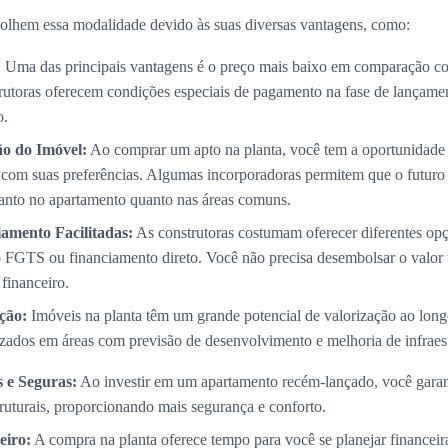
olhem essa modalidade devido às suas diversas vantagens, como:
:
Uma das principais vantagens é o preço mais baixo em comparação co
trutoras oferecem condições especiais de pagamento na fase de lançame
o.
ão do Imóvel:
Ao comprar um apto na planta, você tem a oportunidade 
com suas preferências. Algumas incorporadoras permitem que o futuro p
 tanto no apartamento quanto nas áreas comuns.
amento Facilitadas:
As construtoras costumam oferecer diferentes op
 FGTS ou financiamento direto. Você não precisa desembolsar o valor 
 financeiro.
ção:
Imóveis na planta têm um grande potencial de valorização ao long
izados em áreas com previsão de desenvolvimento e melhoria de infraest
 e Seguras:
Ao investir em um apartamento recém-lançado, você garan
truturais, proporcionando mais segurança e conforto.
eiro:
A compra na planta oferece tempo para você se planejar financei