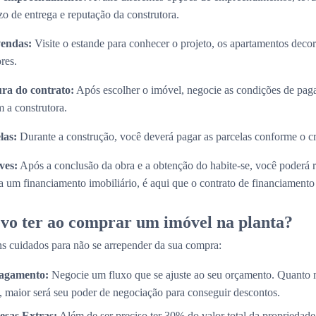
zo de entrega e reputação da construtora.
vendas:
Visite o estande para conhecer o projeto, os apartamentos decora
res.
ura do contrato:
Após escolher o imóvel, negocie as condições de paga
 a construtora.
las:
Durante a construção, você deverá pagar as parcelas conforme o 
ves:
Após a conclusão da obra e a obtenção do habite-se, você poderá 
 um financiamento imobiliário, é aqui que o contrato de financiamento s
vo ter ao comprar um imóvel na planta?
s cuidados para não se arrepender da sua compra:
Pagamento:
Negocie um fluxo que se ajuste ao seu orçamento. Quanto 
, maior será seu poder de negociação para conseguir descontos.
esas Extras:
Além de ser preciso ter 30% do valor total da propriedade