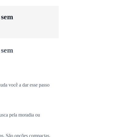
u sem
u sem
uda você a dar esse passo
busca pela moradia ou
ias. São opções compactas,