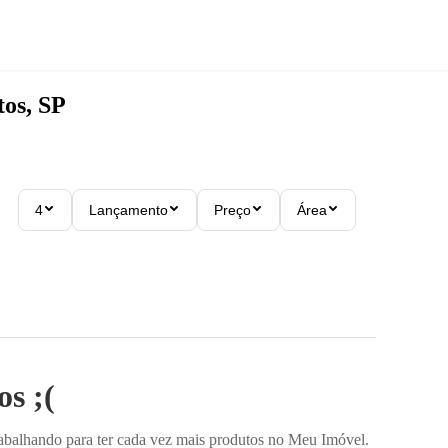
tos, SP
4
Lançamento
Preço
Área
s ;(
rabalhando para ter cada vez mais produtos no Meu Imóvel.