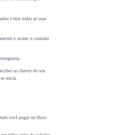
dos e tirar todas as suas
mento e assine o contrato
cronograma.
receber as chaves do seu
e inicia.
mais você pagar no fluxo
 em mãos antes de solicitar