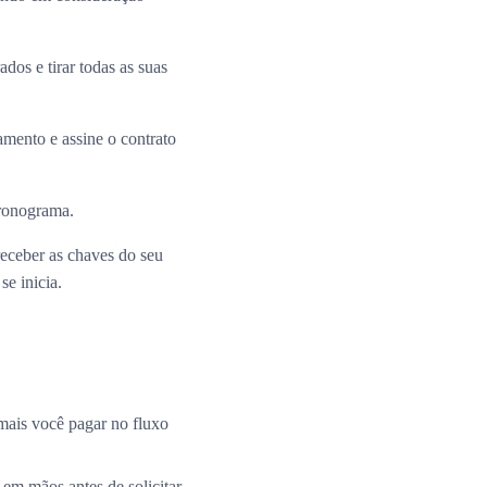
dos e tirar todas as suas
mento e assine o contrato
cronograma.
receber as chaves do seu
e inicia.
mais você pagar no fluxo
 em mãos antes de solicitar