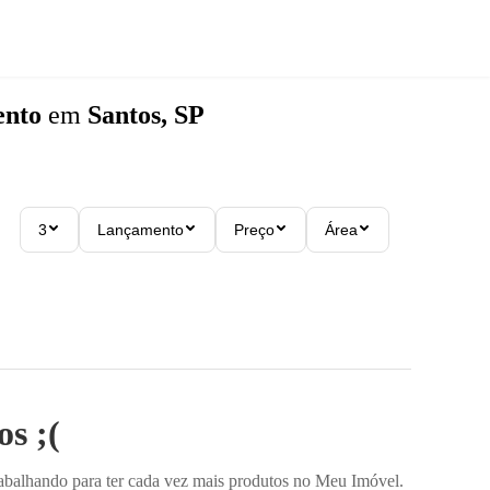
ento
em
Santos, SP
3
Lançamento
Preço
Área
s ;(
rabalhando para ter cada vez mais produtos no Meu Imóvel.