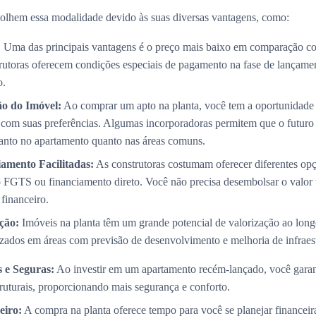
olhem essa modalidade devido às suas diversas vantagens, como:
:
Uma das principais vantagens é o preço mais baixo em comparação co
trutoras oferecem condições especiais de pagamento na fase de lançame
o.
ão do Imóvel:
Ao comprar um apto na planta, você tem a oportunidade 
com suas preferências. Algumas incorporadoras permitem que o futuro p
 tanto no apartamento quanto nas áreas comuns.
amento Facilitadas:
As construtoras costumam oferecer diferentes op
 FGTS ou financiamento direto. Você não precisa desembolsar o valor 
 financeiro.
ção:
Imóveis na planta têm um grande potencial de valorização ao long
izados em áreas com previsão de desenvolvimento e melhoria de infraest
 e Seguras:
Ao investir em um apartamento recém-lançado, você garan
truturais, proporcionando mais segurança e conforto.
eiro:
A compra na planta oferece tempo para você se planejar financei