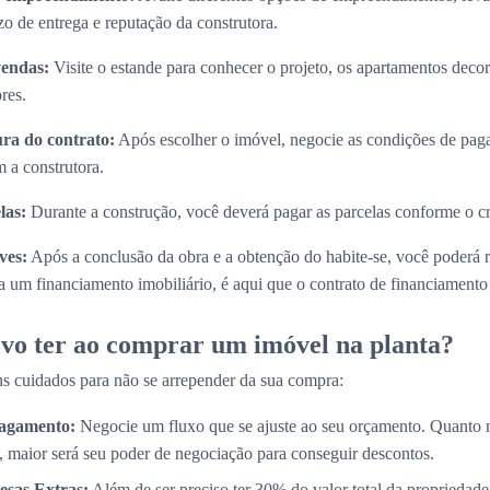
zo de entrega e reputação da construtora.
vendas:
Visite o estande para conhecer o projeto, os apartamentos decora
res.
ura do contrato:
Após escolher o imóvel, negocie as condições de paga
 a construtora.
las:
Durante a construção, você deverá pagar as parcelas conforme o 
ves:
Após a conclusão da obra e a obtenção do habite-se, você poderá 
 um financiamento imobiliário, é aqui que o contrato de financiamento s
vo ter ao comprar um imóvel na planta?
s cuidados para não se arrepender da sua compra:
Pagamento:
Negocie um fluxo que se ajuste ao seu orçamento. Quanto 
, maior será seu poder de negociação para conseguir descontos.
esas Extras:
Além de ser preciso ter 30% do valor total da propriedade