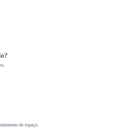
do?
ns.
eitamento de espaço.