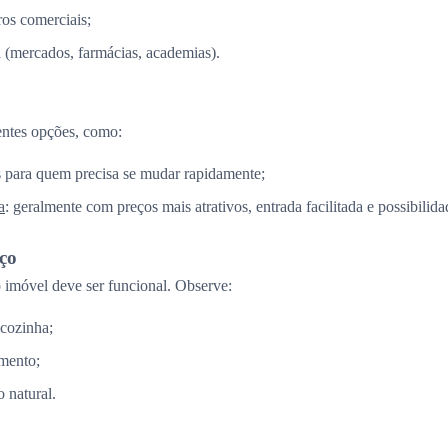
os comerciais;
a (mercados, farmácias, academias).
entes opções, como:
is para quem precisa se mudar rapidamente;
a
: geralmente com preços mais atrativos, entrada facilitada e possibilid
aço
imóvel deve ser funcional. Observe:
 cozinha;
mento;
 natural.