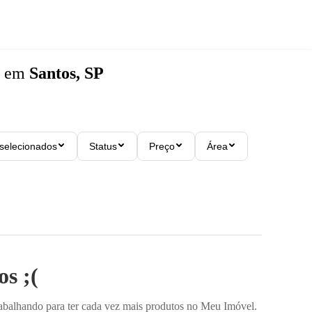
a
em
Santos, SP
 selecionados
Status
Preço
Área
s ;(
rabalhando para ter cada vez mais produtos no Meu Imóvel.