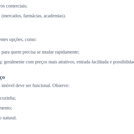
os comerciais;
a (mercados, farmácias, academias).
entes opções, como:
is para quem precisa se mudar rapidamente;
a
: geralmente com preços mais atrativos, entrada facilitada e possibilid
aço
imóvel deve ser funcional. Observe:
 cozinha;
mento;
 natural.