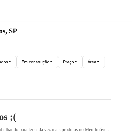
os, SP
ados
Em construção
Preço
Área
s ;(
rabalhando para ter cada vez mais produtos no Meu Imóvel.