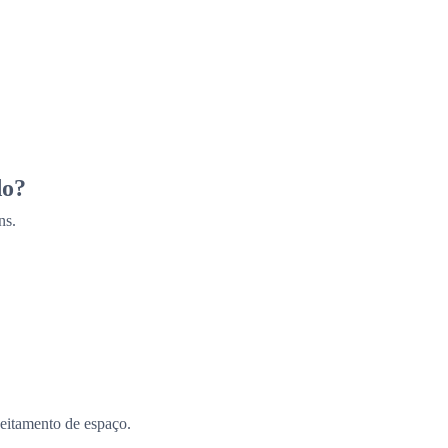
do?
ns.
eitamento de espaço.