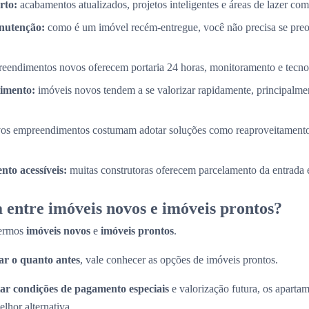
rto:
acabamentos atualizados, projetos inteligentes e áreas de lazer com
nutenção:
como é um imóvel recém-entregue, você não precisa se pre
eendimentos novos oferecem portaria 24 horas, monitoramento e tecnol
timento:
imóveis novos tendem a se valorizar rapidamente, principalme
os empreendimentos costumam adotar soluções como reaproveitamento
to acessíveis:
muitas construtoras oferecem parcelamento da entrada e
 entre imóveis novos e imóveis prontos?
termos
imóveis novos
e
imóveis prontos
.
r o quanto antes
, vale conhecer as opções de imóveis prontos.
ar condições de pagamento especiais
e valorização futura, os apart
lhor alternativa.