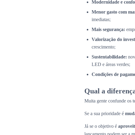
Modernidade e confo
Menor gasto com ma
imediatas;
Mais segurança:
empr
Valorização do inves
crescimento;
Sustentabilidade:
nov
LED e áreas verdes;
Condições de pagamen
Qual a diferença
Muita gente confunde os 
Se a sua prioridade é
muda
Já se o objetivo é
aproveit
lançamento podem ser a me