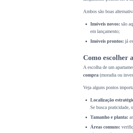
Ambos são boas alternativas
Imóveis novos:
são aq
em lançamento;
Imóveis prontos:
já e
Como escolher a
A escolha de um apartamen
compra
(moradia ou inves
Veja alguns pontos importa
Localização estratégi
Se busca praticidade, 
Tamanho e planta:
an
Áreas comuns:
verifi