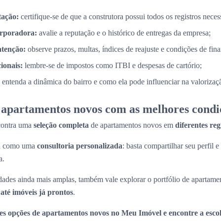
tação:
certifique-se de que a construtora possui todos os registros necess
orporadora:
avalie a reputação e o histórico de entregas da empresa;
atenção:
observe prazos, multas, índices de reajuste e condições de fin
cionais:
lembre-se de impostos como ITBI e despesas de cartório;
entenda a dinâmica do bairro e como ela pode influenciar na valorizaç
apartamentos novos com as melhores condi
contra uma
seleção completa
de apartamentos novos em
diferentes re
na como uma
consultoria personalizada
: basta compartilhar seu perfil e
a.
ades ainda mais amplas, também vale explorar o portfólio de apartame
até imóveis já prontos
.
es opções de apartamentos novos no Meu Imóvel e encontre a escol