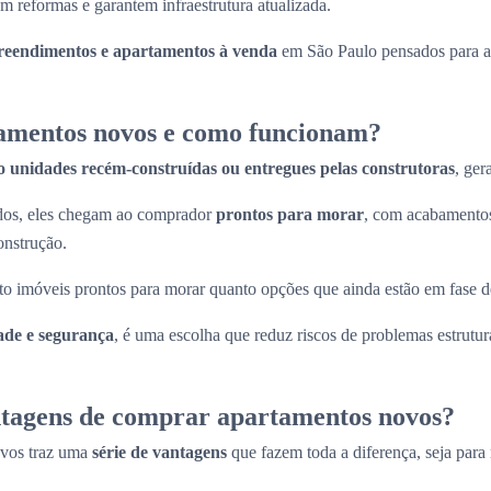
m reformas e garantem infraestrutura atualizada.
eendimentos e apartamentos à venda
em São Paulo pensados para at
amentos novos e como funcionam?
o unidades recém-construídas ou entregues pelas construtoras
, ger
ados, eles chegam ao comprador
prontos para morar
, com acabamentos
onstrução.
to imóveis prontos para morar quanto opções que ainda estão em fase d
ade e segurança
, é uma escolha que reduz riscos de problemas estrutura
ntagens de comprar apartamentos novos?
ovos traz uma
série de vantagens
que fazem toda a diferença, seja para 