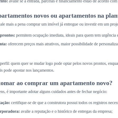
nto:
avalie se a entrada, parcelas e financiamento estão de acordo com
partamentos novos ou apartamentos na plan
e mais a pena comprar um imóvel já entregue ou investir em um proje
prontos:
permitem ocupação imediata, ideais para quem tem urgência
nta:
oferecem preços mais atrativos, maior possibilidade de personaliz
perfil: quem quer se mudar logo pode optar pelos novos prontos, enq
is pode apostar nos lançamentos.
 tomar ao comprar um apartamento novo?
ns, é importante adotar alguns cuidados antes de fechar negócio:
tação:
certifique-se de que a construtora possui todos os registros necess
orporadora:
avalie a reputação e o histórico de entregas da empresa;