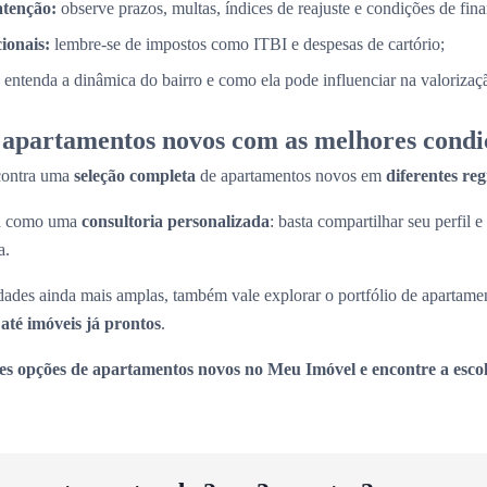
atenção:
observe prazos, multas, índices de reajuste e condições de fin
cionais:
lembre-se de impostos como ITBI e despesas de cartório;
entenda a dinâmica do bairro e como ela pode influenciar na valorizaç
apartamentos novos com as melhores condi
contra uma
seleção completa
de apartamentos novos em
diferentes re
na como uma
consultoria personalizada
: basta compartilhar seu perfil e
a.
ades ainda mais amplas, também vale explorar o portfólio de apartame
até imóveis já prontos
.
es opções de apartamentos novos no Meu Imóvel e encontre a escol