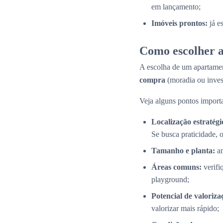
em lançamento;
Imóveis prontos:
já e
Como escolher a
A escolha de um apartamen
compra
(moradia ou inves
Veja alguns pontos importa
Localização estratégi
Se busca praticidade, 
Tamanho e planta:
an
Áreas comuns:
verifi
playground;
Potencial de valoriza
valorizar mais rápido;