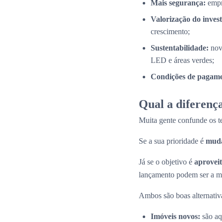
Mais segurança:
empr
Valorização do inves
crescimento;
Sustentabilidade:
nov
LED e áreas verdes;
Condições de pagamen
Qual a diferença
Muita gente confunde os 
Se a sua prioridade é
muda
Já se o objetivo é
aproveit
lançamento podem ser a me
Ambos são boas alternativas
Imóveis novos:
são aq