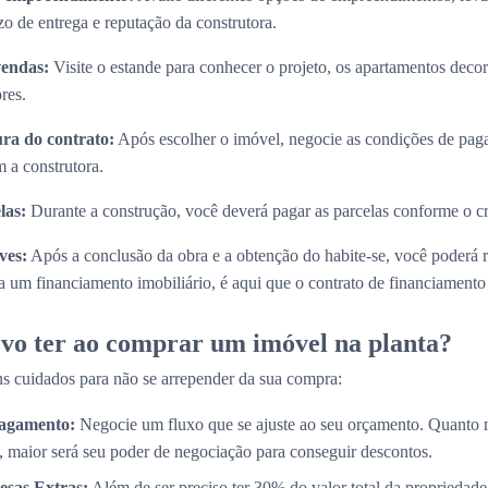
zo de entrega e reputação da construtora.
vendas:
Visite o estande para conhecer o projeto, os apartamentos decora
res.
ura do contrato:
Após escolher o imóvel, negocie as condições de paga
 a construtora.
las:
Durante a construção, você deverá pagar as parcelas conforme o 
ves:
Após a conclusão da obra e a obtenção do habite-se, você poderá 
 um financiamento imobiliário, é aqui que o contrato de financiamento s
vo ter ao comprar um imóvel na planta?
s cuidados para não se arrepender da sua compra:
Pagamento:
Negocie um fluxo que se ajuste ao seu orçamento. Quanto 
, maior será seu poder de negociação para conseguir descontos.
esas Extras:
Além de ser preciso ter 30% do valor total da propriedade