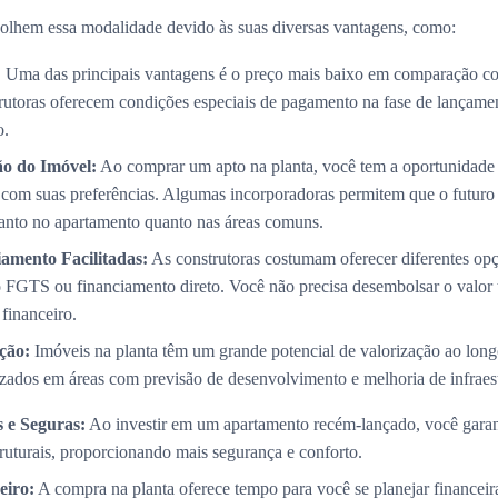
olhem essa modalidade devido às suas diversas vantagens, como:
:
Uma das principais vantagens é o preço mais baixo em comparação co
trutoras oferecem condições especiais de pagamento na fase de lançame
o.
ão do Imóvel:
Ao comprar um apto na planta, você tem a oportunidade 
com suas preferências. Algumas incorporadoras permitem que o futuro p
 tanto no apartamento quanto nas áreas comuns.
amento Facilitadas:
As construtoras costumam oferecer diferentes op
 FGTS ou financiamento direto. Você não precisa desembolsar o valor 
 financeiro.
ção:
Imóveis na planta têm um grande potencial de valorização ao long
izados em áreas com previsão de desenvolvimento e melhoria de infraest
 e Seguras:
Ao investir em um apartamento recém-lançado, você garan
truturais, proporcionando mais segurança e conforto.
eiro:
A compra na planta oferece tempo para você se planejar financei