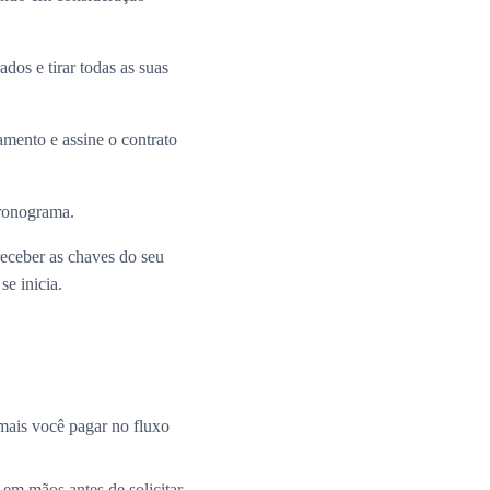
dos e tirar todas as suas
mento e assine o contrato
cronograma.
receber as chaves do seu
e inicia.
mais você pagar no fluxo
 em mãos antes de solicitar