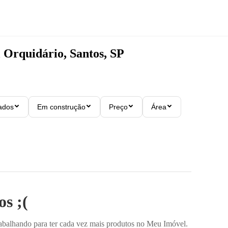
m
Orquidário, Santos, SP
ados
Em construção
Preço
Área
s ;(
rabalhando para ter cada vez mais produtos no Meu Imóvel.