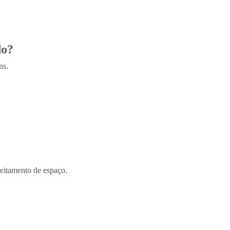
do?
ns.
eitamento de espaço.