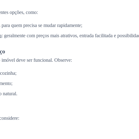
entes opções, como:
is para quem precisa se mudar rapidamente;
a
: geralmente com preços mais atrativos, entrada facilitada e possibilid
aço
imóvel deve ser funcional. Observe:
 cozinha;
mento;
 natural.
considere: