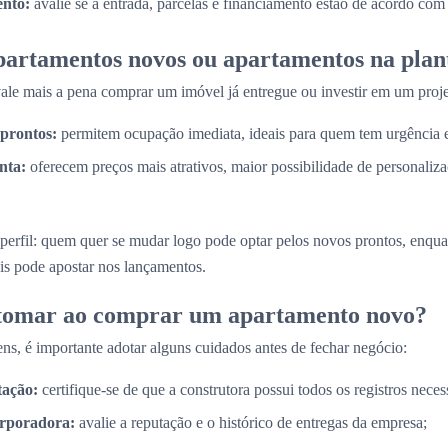
nto:
avalie se a entrada, parcelas e financiamento estão de acordo com
partamentos novos ou apartamentos na plan
e mais a pena comprar um imóvel já entregue ou investir em um proje
prontos:
permitem ocupação imediata, ideais para quem tem urgência
nta:
oferecem preços mais atrativos, maior possibilidade de personaliz
perfil: quem quer se mudar logo pode optar pelos novos prontos, enq
is pode apostar nos lançamentos.
 tomar ao comprar um apartamento novo?
ns, é importante adotar alguns cuidados antes de fechar negócio:
tação:
certifique-se de que a construtora possui todos os registros necess
orporadora:
avalie a reputação e o histórico de entregas da empresa;