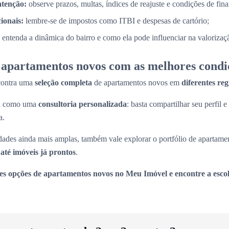
atenção:
observe prazos, multas, índices de reajuste e condições de fin
cionais:
lembre-se de impostos como ITBI e despesas de cartório;
entenda a dinâmica do bairro e como ela pode influenciar na valorizaç
apartamentos novos com as melhores condi
contra uma
seleção completa
de apartamentos novos em
diferentes re
na como uma
consultoria personalizada
: basta compartilhar seu perfil e
a.
ades ainda mais amplas, também vale explorar o portfólio de apartame
até imóveis já prontos
.
es opções de apartamentos novos no Meu Imóvel e encontre a escol