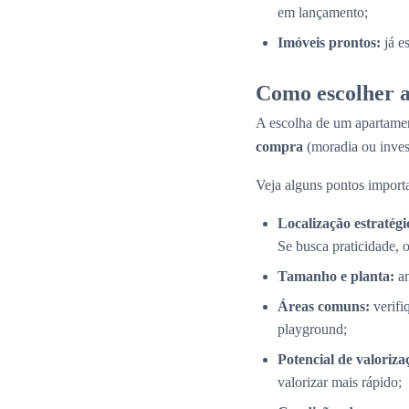
em lançamento;
Imóveis prontos:
já e
Como escolher a
A escolha de um apartamen
compra
(moradia ou inves
Veja alguns pontos importa
Localização estratégi
Se busca praticidade, 
Tamanho e planta:
an
Áreas comuns:
verifi
playground;
Potencial de valoriza
valorizar mais rápido;