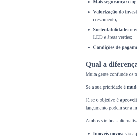
Mais segurança:
empr
Valorização do inves
crescimento;
Sustentabilidade:
nov
LED e áreas verdes;
Condições de pagamen
Qual a diferença
Muita gente confunde os 
Se a sua prioridade é
muda
Já se o objetivo é
aproveit
lançamento podem ser a me
Ambos são boas alternativas
Imóveis novos:
são aq