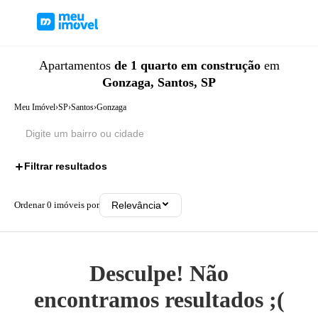
Apartamentos
de 1 quarto
em construção
em
Gonzaga, Santos, SP
Meu Imóvel
›
SP
›
Santos
›
Gonzaga
Filtrar resultados
2
Ordenar
0
imóveis por
Relevância
Desculpe! Não
encontramos resultados ;(