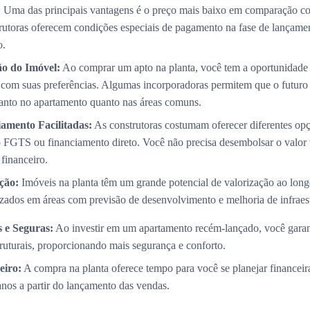
:
Uma das principais vantagens é o preço mais baixo em comparação co
trutoras oferecem condições especiais de pagamento na fase de lançame
o.
ão do Imóvel:
Ao comprar um apto na planta, você tem a oportunidade 
com suas preferências. Algumas incorporadoras permitem que o futuro p
 tanto no apartamento quanto nas áreas comuns.
amento Facilitadas:
As construtoras costumam oferecer diferentes op
 FGTS ou financiamento direto. Você não precisa desembolsar o valor 
 financeiro.
ção:
Imóveis na planta têm um grande potencial de valorização ao long
izados em áreas com previsão de desenvolvimento e melhoria de infraest
 e Seguras:
Ao investir em um apartamento recém-lançado, você garan
truturais, proporcionando mais segurança e conforto.
eiro:
A compra na planta oferece tempo para você se planejar financei
 anos a partir do lançamento das vendas.