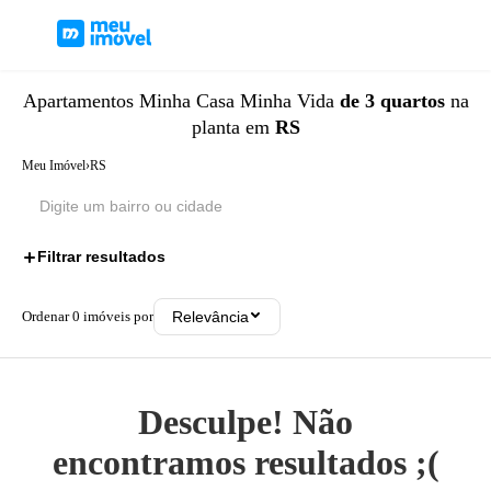
Apartamentos
Minha Casa Minha Vida
de 3 quartos
na
planta
em
RS
Meu Imóvel
›
RS
Filtrar resultados
2
Ordenar
0
imóveis por
Relevância
Desculpe! Não
encontramos resultados ;(