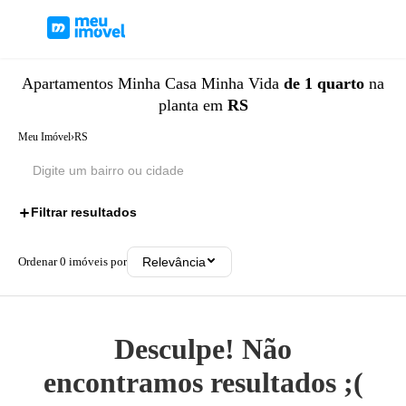
Apartamentos
Minha Casa Minha Vida
de 1 quarto
na
planta
em
RS
Meu Imóvel
›
RS
Filtrar resultados
2
Ordenar
0
imóveis por
Relevância
Desculpe! Não
encontramos resultados ;(