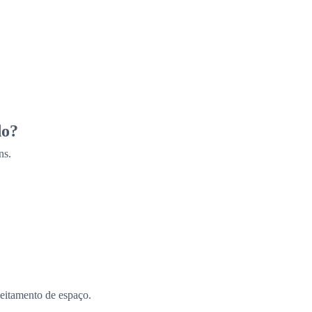
do?
ns.
eitamento de espaço.