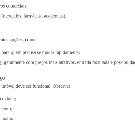
os comerciais;
a (mercados, farmácias, academias).
entes opções, como:
is para quem precisa se mudar rapidamente;
a
: geralmente com preços mais atrativos, entrada facilitada e possibilid
aço
imóvel deve ser funcional. Observe:
 cozinha;
mento;
 natural.