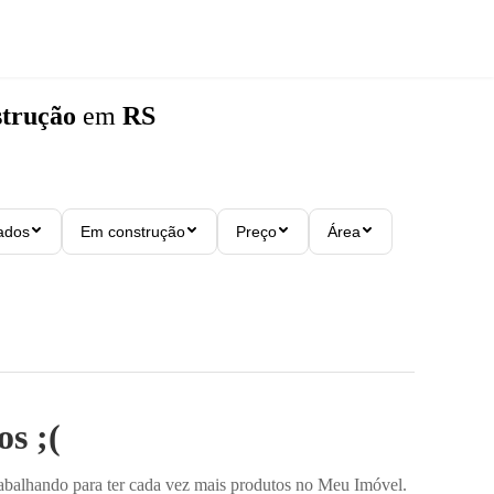
trução
em
RS
ados
Em construção
Preço
Área
s ;(
rabalhando para ter cada vez mais produtos no Meu Imóvel.