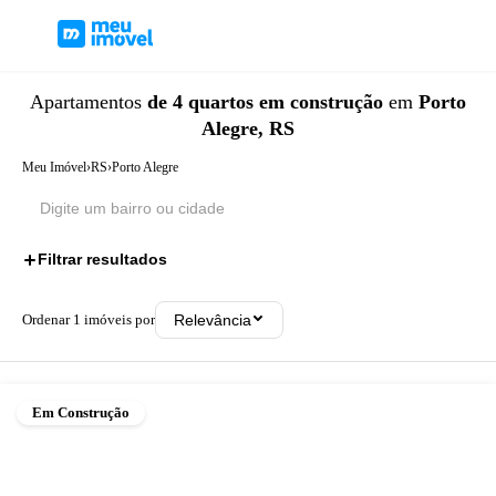
Apartamentos
de 4 quartos
em construção
em
Porto
Alegre, RS
Meu Imóvel
›
RS
›
Porto Alegre
Filtrar resultados
2
Ordenar
1
imóveis por
Relevância
Em Construção