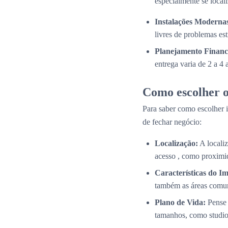
especialmente se local
Instalações Modernas
livres de problemas es
Planejamento Financ
entrega varia de 2 a 4
Como escolher o
Para saber como escolher i
de fechar negócio:
Localização:
A localiz
acesso , como proximid
Características do Im
também as áreas comun
Plano de Vida:
Pense 
tamanhos, como studios