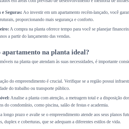
izados em áreas com previsão de desenvolvimento e melhoria de infraest
 e Seguras:
Ao investir em um apartamento recém-lançado, você garan
truturais, proporcionando mais segurança e conforto.
eiro:
A compra na planta oferece tempo para você se planejar financei
 anos a partir do lançamento das vendas.
 apartamento na planta ideal?
móveis na planta que atendam às suas necessidades, é importante consi
ação do empreendimento é crucial. Verifique se a região possui infraestr
ade do trabalho ou transporte público.
óvel:
Analise a planta com atenção, a metragem total e a disposição d
s do condomínio, como piscina, salão de festas e academia.
a longo prazo e avalie se o empreendimento atende aos seus planos fut
, duplex e coberturas, que se adequam a diferentes estilos de vida.