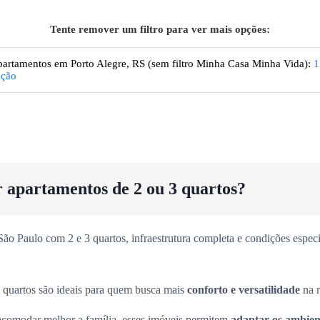
Tente remover um filtro para ver mais opções:
artamentos
em Porto Alegre, RS
(sem filtro Minha Casa Minha Vida):
1
pção
r apartamentos de 2 ou 3 quartos?
o Paulo com 2 e 3 quartos, infraestrutura completa e condições especia
 quartos são ideais para quem busca mais
conforto e versatilidade
na r
acomodar melhor a família, esses imóveis permitem
adaptar os ambient