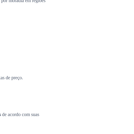
 por moradia em regiões
xas de preço.
s
de acordo com suas