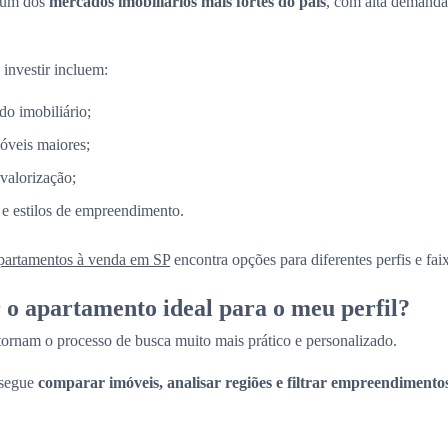
 um dos
mercados imobiliários mais fortes do país
, com alta demanda
 investir incluem:
do imobiliário;
óveis maiores;
 valorização;
 e estilos de empreendimento.
partamentos à venda em SP
encontra opções para diferentes perfis e fai
o apartamento ideal para o meu perfil?
 tornam o processo de busca muito mais prático e personalizado.
nsegue
comparar imóveis, analisar regiões e filtrar empreendimento