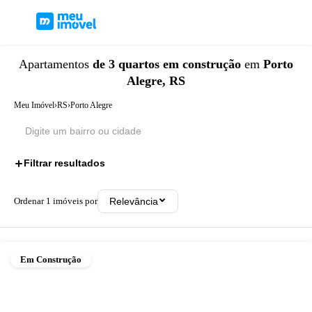
Apartamentos
de 3 quartos
em construção
em
Porto
Alegre, RS
Meu Imóvel
›
RS
›
Porto Alegre
Filtrar resultados
2
Ordenar
1
imóveis por
Relevância
Em Construção