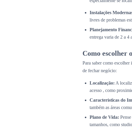
especialmente se local
Instalações Modernas
livres de problemas es
Planejamento Financ
entrega varia de 2 a 4
Como escolher o
Para saber como escolher i
de fechar negócio:
Localização:
A localiz
acesso , como proximid
Características do Im
também as áreas comun
Plano de Vida:
Pense 
tamanhos, como studios