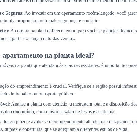
izados em áreas com previsão de desenvolvimento e melhoria de infraest
 e Seguras:
Ao investir em um apartamento recém-lançado, você garan
truturais, proporcionando mais segurança e conforto.
eiro:
A compra na planta oferece tempo para você se planejar financei
 anos a partir do lançamento das vendas.
 apartamento na planta ideal?
móveis na planta que atendam às suas necessidades, é importante consi
ação do empreendimento é crucial. Verifique se a região possui infraestr
ade do trabalho ou transporte público.
óvel:
Analise a planta com atenção, a metragem total e a disposição d
s do condomínio, como piscina, salão de festas e academia.
a longo prazo e avalie se o empreendimento atende aos seus planos fut
, duplex e coberturas, que se adequam a diferentes estilos de vida.