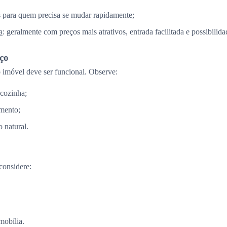
is para quem precisa se mudar rapidamente;
a
: geralmente com preços mais atrativos, entrada facilitada e possibilid
aço
imóvel deve ser funcional. Observe:
 cozinha;
mento;
 natural.
considere:
mobília.