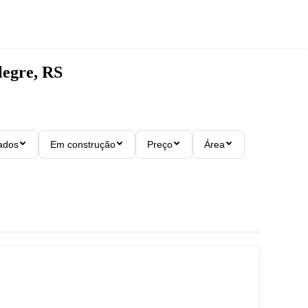
legre, RS
ados
Em construção
Preço
Área