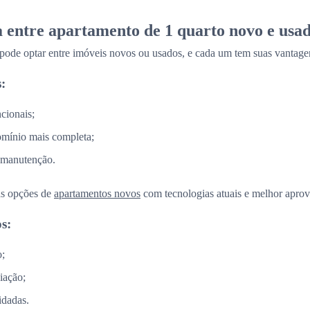
a entre apartamento de 1 quarto novo e usa
 pode optar entre imóveis novos ou usados, e cada um tem suas vantage
:
cionais;
omínio mais completa;
 manutenção.
as opções de
apartamentos novos
com tecnologias atuais e melhor aprov
s:
o;
iação;
idadas.