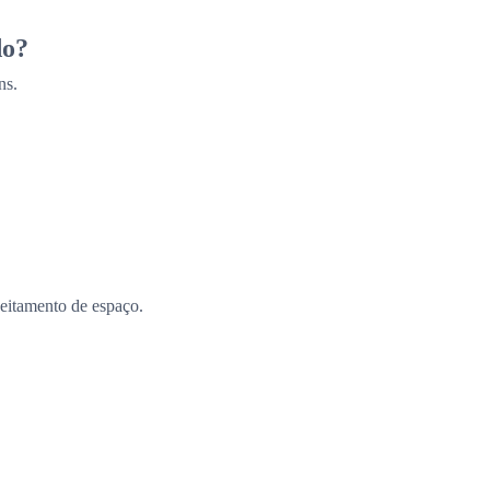
do?
ns.
eitamento de espaço.