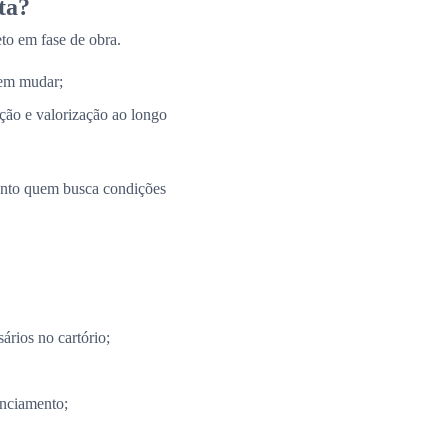
ta?
to em fase de obra.
 em mudar;
ação e valorização ao longo
uanto quem busca condições
ários no cartório;
anciamento;