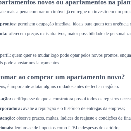
partamentos novos ou apartamentos na plan
e mais a pena comprar um imóvel já entregue ou investir em um proje
prontos:
permitem ocupação imediata, ideais para quem tem urgência
nta:
oferecem preços mais atrativos, maior possibilidade de personaliz
perfil: quem quer se mudar logo pode optar pelos novos prontos, enq
is pode apostar nos lançamentos.
 tomar ao comprar um apartamento novo?
ns, é importante adotar alguns cuidados antes de fechar negócio:
tação:
certifique-se de que a construtora possui todos os registros necess
orporadora:
avalie a reputação e o histórico de entregas da empresa;
atenção:
observe prazos, multas, índices de reajuste e condições de fin
cionais:
lembre-se de impostos como ITBI e despesas de cartório;