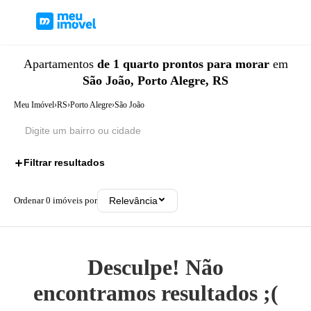
Apartamentos
de 1 quarto
prontos para morar
em
São João, Porto Alegre, RS
Meu Imóvel
›
RS
›
Porto Alegre
›
São João
Filtrar resultados
2
Ordenar
0
imóveis por
Relevância
Desculpe! Não
encontramos resultados ;(