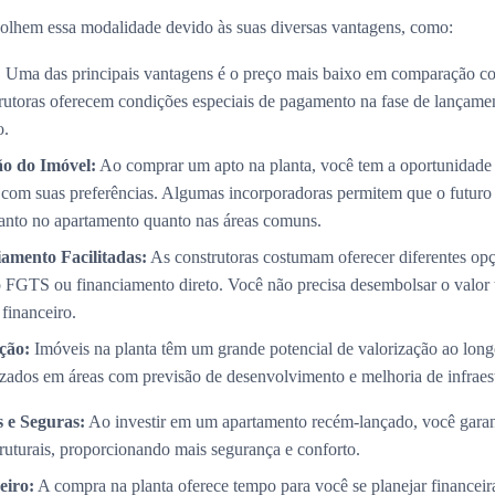
olhem essa modalidade devido às suas diversas vantagens, como:
:
Uma das principais vantagens é o preço mais baixo em comparação co
trutoras oferecem condições especiais de pagamento na fase de lançame
o.
ão do Imóvel:
Ao comprar um apto na planta, você tem a oportunidade 
com suas preferências. Algumas incorporadoras permitem que o futuro p
 tanto no apartamento quanto nas áreas comuns.
amento Facilitadas:
As construtoras costumam oferecer diferentes op
 FGTS ou financiamento direto. Você não precisa desembolsar o valor 
 financeiro.
ção:
Imóveis na planta têm um grande potencial de valorização ao long
izados em áreas com previsão de desenvolvimento e melhoria de infraest
 e Seguras:
Ao investir em um apartamento recém-lançado, você garan
truturais, proporcionando mais segurança e conforto.
eiro:
A compra na planta oferece tempo para você se planejar financei