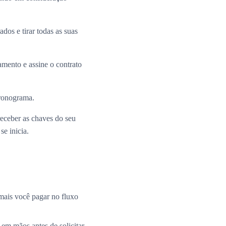
dos e tirar todas as suas
mento e assine o contrato
cronograma.
receber as chaves do seu
e inicia.
mais você pagar no fluxo
 em mãos antes de solicitar