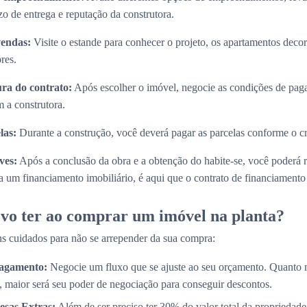
zo de entrega e reputação da construtora.
vendas:
Visite o estande para conhecer o projeto, os apartamentos decora
res.
ura do contrato:
Após escolher o imóvel, negocie as condições de paga
 a construtora.
las:
Durante a construção, você deverá pagar as parcelas conforme o 
ves:
Após a conclusão da obra e a obtenção do habite-se, você poderá 
 um financiamento imobiliário, é aqui que o contrato de financiamento s
vo ter ao comprar um imóvel na planta?
s cuidados para não se arrepender da sua compra:
Pagamento:
Negocie um fluxo que se ajuste ao seu orçamento. Quanto 
, maior será seu poder de negociação para conseguir descontos.
esas Extras:
Além de ser preciso ter 30% do valor total da propriedade