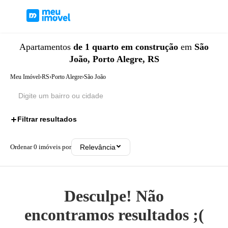
Apartamentos
de 1 quarto
em construção
em
São
João, Porto Alegre, RS
Meu Imóvel
›
RS
›
Porto Alegre
›
São João
Filtrar resultados
2
Ordenar
0
imóveis por
Relevância
Desculpe! Não
encontramos resultados ;(