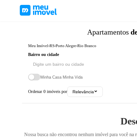
Apartamentos
de
Meu Imóvel
›
RS
›
Porto Alegre
›
Rio Branco
Bairro ou cidade
Minha Casa Minha Vida
Ordenar
0
imóveis por
Relevância
Des
Nossa busca não encontrou nenhum imóvel para você na reg