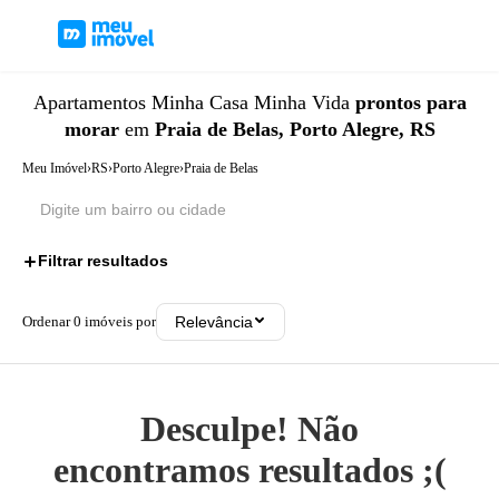
Apartamentos
Minha Casa Minha Vida
prontos para
morar
em
Praia de Belas, Porto Alegre, RS
Meu Imóvel
›
RS
›
Porto Alegre
›
Praia de Belas
Filtrar resultados
2
Ordenar
0
imóveis por
Relevância
Desculpe! Não
encontramos resultados ;(