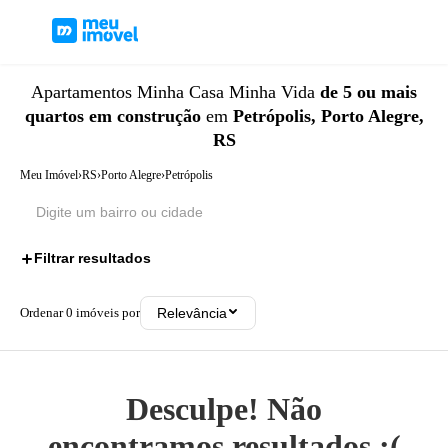
Apartamentos
Minha Casa Minha Vida
de 5 ou mais
quartos
em construção
em
Petrópolis, Porto Alegre,
RS
Meu Imóvel
›
RS
›
Porto Alegre
›
Petrópolis
Filtrar resultados
3
Ordenar
0
imóveis por
Relevância
Desculpe! Não
encontramos resultados ;(