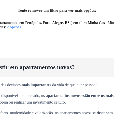
Tente remover um filtro para ver mais opções:
artamentos
em Petrópolis, Porto Alegre, RS
(sem filtro Minha Casa Mi
da):
2
opções
estir em apartamentos novos?
 das decisões
mais importantes
da vida de qualquer pessoa!
es disponíveis no mercado,
os apartamentos novos estão entre os mai
rópria ou realizar um investimento seguro.
forto, modernidade e valorização, os apartamentos novos se
destacam 