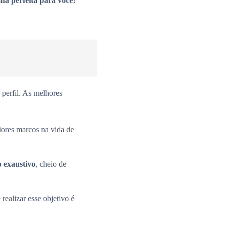
ha perfeita para você!
perfil. As melhores
iores marcos na vida de
o exaustivo
, cheio de
 realizar esse objetivo é