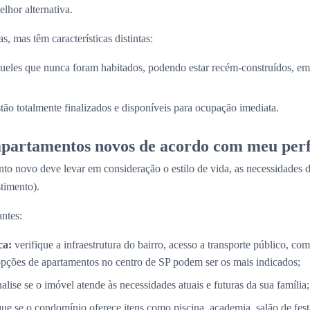
lhor alternativa.
, mas têm características distintas:
ueles que nunca foram habitados, podendo estar recém-construídos, em 
stão totalmente finalizados e disponíveis para ocupação imediata.
partamentos novos de acordo com meu perf
to novo deve levar em consideração o estilo de vida, as necessidades d
timento).
ntes:
ca:
verifique a infraestrutura do bairro, acesso a transporte público, com
opções de apartamentos no centro de SP podem ser os mais indicados;
alise se o imóvel atende às necessidades atuais e futuras da sua família;
que se o condomínio oferece itens como piscina, academia, salão de fes