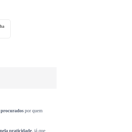
nha
s procurados
por quem
pela praticidade
, já que