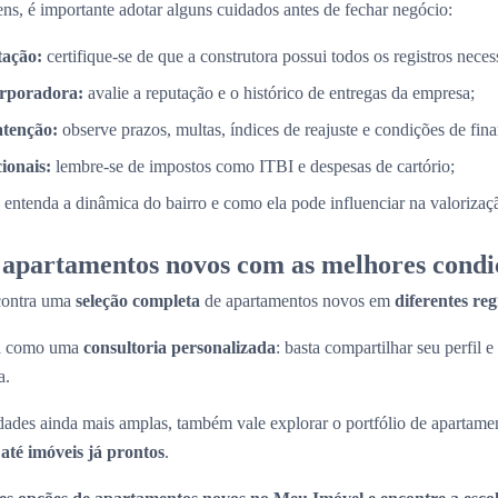
ns, é importante adotar alguns cuidados antes de fechar negócio:
tação:
certifique-se de que a construtora possui todos os registros necess
orporadora:
avalie a reputação e o histórico de entregas da empresa;
atenção:
observe prazos, multas, índices de reajuste e condições de fin
cionais:
lembre-se de impostos como ITBI e despesas de cartório;
entenda a dinâmica do bairro e como ela pode influenciar na valorizaç
apartamentos novos com as melhores condi
contra uma
seleção completa
de apartamentos novos em
diferentes re
na como uma
consultoria personalizada
: basta compartilhar seu perfil e
a.
ades ainda mais amplas, também vale explorar o portfólio de apartame
até imóveis já prontos
.