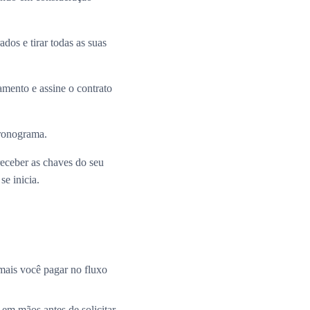
dos e tirar todas as suas
mento e assine o contrato
cronograma.
receber as chaves do seu
e inicia.
mais você pagar no fluxo
 em mãos antes de solicitar