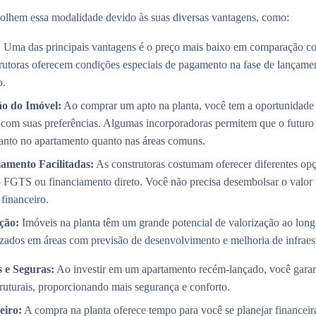
olhem essa modalidade devido às suas diversas vantagens, como:
:
Uma das principais vantagens é o preço mais baixo em comparação co
trutoras oferecem condições especiais de pagamento na fase de lançame
o.
ão do Imóvel:
Ao comprar um apto na planta, você tem a oportunidade 
com suas preferências. Algumas incorporadoras permitem que o futuro p
 tanto no apartamento quanto nas áreas comuns.
amento Facilitadas:
As construtoras costumam oferecer diferentes op
 FGTS ou financiamento direto. Você não precisa desembolsar o valor 
 financeiro.
ção:
Imóveis na planta têm um grande potencial de valorização ao long
izados em áreas com previsão de desenvolvimento e melhoria de infraest
 e Seguras:
Ao investir em um apartamento recém-lançado, você garan
truturais, proporcionando mais segurança e conforto.
eiro:
A compra na planta oferece tempo para você se planejar financei