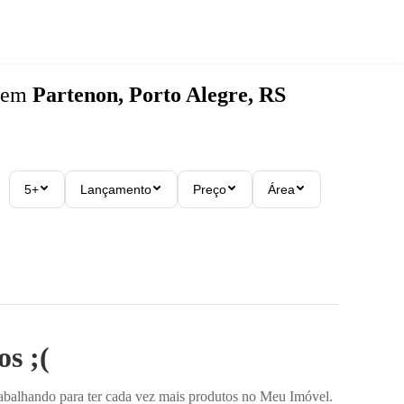
em
Partenon, Porto Alegre, RS
5+
Lançamento
Preço
Área
s ;(
rabalhando para ter cada vez mais produtos no Meu Imóvel.