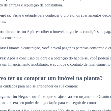
zo de entrega e reputação da construtora.
vendas:
Visite o estande para conhecer o projeto, os apartamentos decora
res.
ura do contrato:
Após escolher o imóvel, negocie as condições de paga
 a construtora.
las:
Durante a construção, você deverá pagar as parcelas conforme o 
ves:
Após a conclusão da obra e a obtenção do habite-se, você poderá 
 um financiamento imobiliário, é aqui que o contrato de financiamento s
vo ter ao comprar um imóvel na planta?
s cuidados para não se arrepender da sua compra:
Pagamento:
Negocie um fluxo que se ajuste ao seu orçamento. Quanto 
, maior será seu poder de negociação para conseguir descontos.
esas Extras:
Além de ser preciso ter 30% do valor total da propriedade