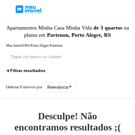
Apartamentos
Minha Casa Minha Vida
de 3 quartos
na
planta
em
Partenon, Porto Alegre, RS
Meu Imóvel
›
RS
›
Porto Alegre
›
Partenon
Filtrar resultados
2
Ordenar
0
imóveis por
Relevância
Desculpe! Não
encontramos resultados ;(