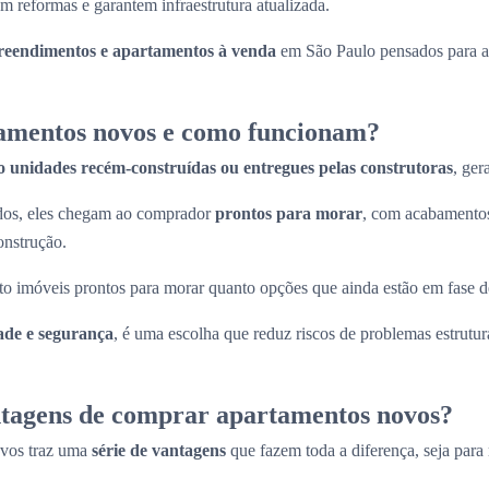
m reformas e garantem infraestrutura atualizada.
eendimentos e apartamentos à venda
em São Paulo pensados para at
amentos novos e como funcionam?
o unidades recém-construídas ou entregues pelas construtoras
, ger
ados, eles chegam ao comprador
prontos para morar
, com acabamentos
onstrução.
to imóveis prontos para morar quanto opções que ainda estão em fase d
ade e segurança
, é uma escolha que reduz riscos de problemas estrutura
ntagens de comprar apartamentos novos?
ovos traz uma
série de vantagens
que fazem toda a diferença, seja para 