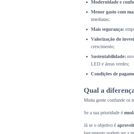
Modernidade e confo
Menor gasto com ma
imediatas;
Mais segurança:
empr
Valorização do inves
crescimento;
Sustentabilidade:
nov
LED e áreas verdes;
Condições de pagamen
Qual a diferença
Muita gente confunde os 
Se a sua prioridade é
muda
Já se o objetivo é
aproveit
lançamento podem ser a me