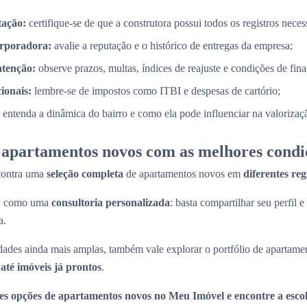
tação:
certifique-se de que a construtora possui todos os registros necess
orporadora:
avalie a reputação e o histórico de entregas da empresa;
atenção:
observe prazos, multas, índices de reajuste e condições de fin
cionais:
lembre-se de impostos como ITBI e despesas de cartório;
entenda a dinâmica do bairro e como ela pode influenciar na valorizaç
apartamentos novos com as melhores condi
contra uma
seleção completa
de apartamentos novos em
diferentes re
na como uma
consultoria personalizada
: basta compartilhar seu perfil e
a.
ades ainda mais amplas, também vale explorar o portfólio de apartame
até imóveis já prontos
.
es opções de apartamentos novos no Meu Imóvel e encontre a escol