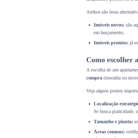
Ambos são boas alternativas
Imóveis novos:
são aq
em lançamento;
Imóveis prontos:
já e
Como escolher a
A escolha de um apartamen
compra
(moradia ou inves
Veja alguns pontos importa
Localização estratégi
Se busca praticidade, 
Tamanho e planta:
an
Áreas comuns:
verifi