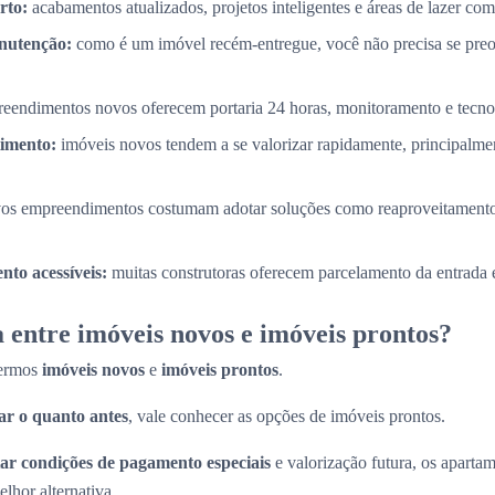
rto:
acabamentos atualizados, projetos inteligentes e áreas de lazer com
nutenção:
como é um imóvel recém-entregue, você não precisa se pre
eendimentos novos oferecem portaria 24 horas, monitoramento e tecnol
timento:
imóveis novos tendem a se valorizar rapidamente, principalme
os empreendimentos costumam adotar soluções como reaproveitamento
to acessíveis:
muitas construtoras oferecem parcelamento da entrada e
 entre imóveis novos e imóveis prontos?
termos
imóveis novos
e
imóveis prontos
.
r o quanto antes
, vale conhecer as opções de imóveis prontos.
ar condições de pagamento especiais
e valorização futura, os apart
lhor alternativa.