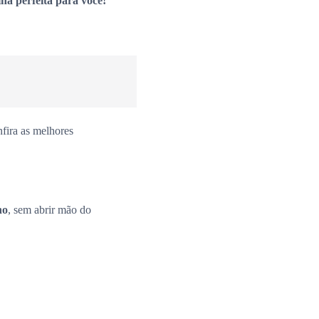
ha perfeita para você!
fira as melhores
no
, sem abrir mão do