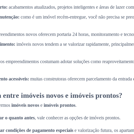
rto:
acabamentos atualizados, projetos inteligentes e áreas de lazer com
nutenção:
como é um imóvel recém-entregue, você não precisa se pre
eendimentos novos oferecem portaria 24 horas, monitoramento e tecnol
timento:
imóveis novos tendem a se valorizar rapidamente, principalme
os empreendimentos costumam adotar soluções como reaproveitamento
to acessíveis:
muitas construtoras oferecem parcelamento da entrada e
 entre imóveis novos e imóveis prontos?
termos
imóveis novos
e
imóveis prontos
.
r o quanto antes
, vale conhecer as opções de imóveis prontos.
ar condições de pagamento especiais
e valorização futura, os apart