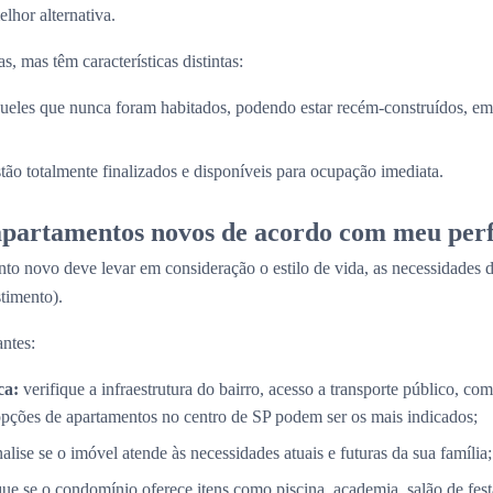
lhor alternativa.
, mas têm características distintas:
ueles que nunca foram habitados, podendo estar recém-construídos, em 
stão totalmente finalizados e disponíveis para ocupação imediata.
partamentos novos de acordo com meu perf
to novo deve levar em consideração o estilo de vida, as necessidades d
timento).
ntes:
ca:
verifique a infraestrutura do bairro, acesso a transporte público, com
opções de apartamentos no centro de SP podem ser os mais indicados;
alise se o imóvel atende às necessidades atuais e futuras da sua família;
que se o condomínio oferece itens como piscina, academia, salão de fes