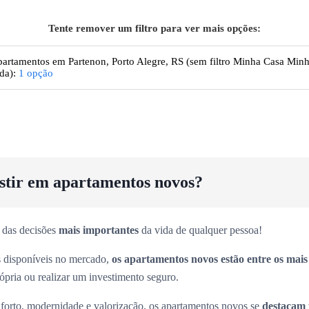
Tente remover um filtro para ver mais opções:
artamentos
em Partenon, Porto Alegre, RS
(sem filtro Minha Casa Min
da):
1
opção
estir em apartamentos novos?
 das decisões
mais importantes
da vida de qualquer pessoa!
es disponíveis no mercado,
os apartamentos novos estão entre os mai
rópria ou realizar um investimento seguro.
forto, modernidade e valorização, os apartamentos novos se
destacam 