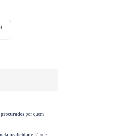
ha
s procurados
por quem
pela praticidade
, já que