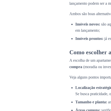
lançamento podem ser a me
Ambos são boas alternativas
Imóveis novos:
são aq
em lançamento;
Imóveis prontos:
já e
Como escolher a
A escolha de um apartamen
compra
(moradia ou inves
Veja alguns pontos importa
Localização estratégi
Se busca praticidade, 
Tamanho e planta:
an
Áreas comuns:
verifi