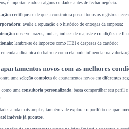
ns, é importante adotar alguns cuidados antes de fechar negócio:
tação:
certifique-se de que a construtora possui todos os registros necess
orporadora:
avalie a reputação e o histórico de entregas da empresa;
atenção:
observe prazos, multas, índices de reajuste e condições de fin
cionais:
lembre-se de impostos como ITBI e despesas de cartório;
entenda a dinâmica do bairro e como ela pode influenciar na valorizaç
apartamentos novos com as melhores condi
contra uma
seleção completa
de apartamentos novos em
diferentes re
na como uma
consultoria personalizada
: basta compartilhar seu perfil e
a.
ades ainda mais amplas, também vale explorar o portfólio de apartame
até imóveis já prontos
.