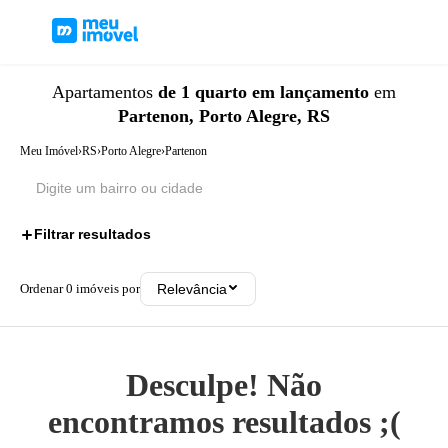
Apartamentos
de 1 quarto
em lançamento
em
Partenon, Porto Alegre, RS
Meu Imóvel
›
RS
›
Porto Alegre
›
Partenon
Filtrar resultados
2
Ordenar
0
imóveis por
Relevância
Desculpe! Não
encontramos resultados ;(