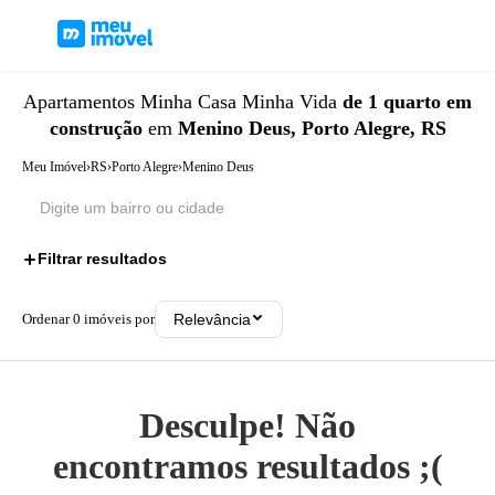
Apartamentos
Minha Casa Minha Vida
de 1 quarto
em
construção
em
Menino Deus, Porto Alegre, RS
Meu Imóvel
›
RS
›
Porto Alegre
›
Menino Deus
Filtrar resultados
3
Ordenar
0
imóveis por
Relevância
Desculpe! Não
encontramos resultados ;(