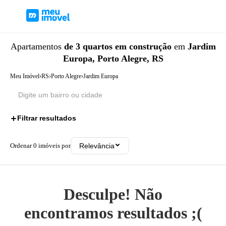
Apartamentos
de 3 quartos
em construção
em
Jardim
Europa, Porto Alegre, RS
Meu Imóvel
›
RS
›
Porto Alegre
›
Jardim Europa
Filtrar resultados
2
Ordenar
0
imóveis por
Relevância
Desculpe! Não
encontramos resultados ;(