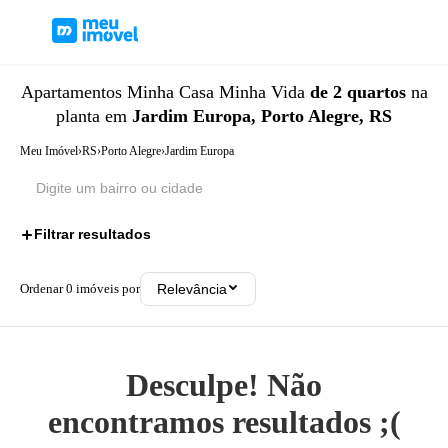
Apartamentos
Minha Casa Minha Vida
de 2 quartos
na
planta
em
Jardim Europa, Porto Alegre, RS
Meu Imóvel
›
RS
›
Porto Alegre
›
Jardim Europa
Filtrar resultados
2
Ordenar
0
imóveis por
Relevância
Desculpe! Não
encontramos resultados ;(