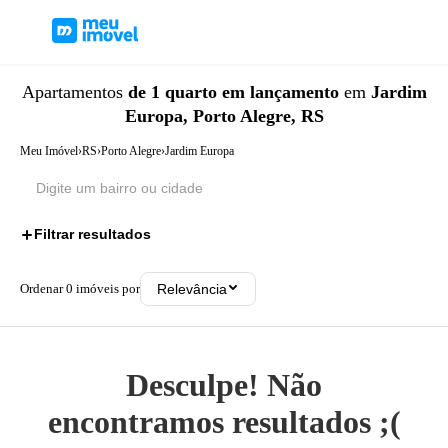
Apartamentos
de 1 quarto
em lançamento
em
Jardim
Europa, Porto Alegre, RS
Meu Imóvel
›
RS
›
Porto Alegre
›
Jardim Europa
Filtrar resultados
2
Ordenar
0
imóveis por
Relevância
Desculpe! Não
encontramos resultados ;(