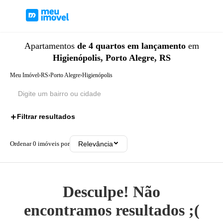
Apartamentos
de 4 quartos
em lançamento
em
Higienópolis, Porto Alegre, RS
Meu Imóvel
›
RS
›
Porto Alegre
›
Higienópolis
Filtrar resultados
2
Ordenar
0
imóveis por
Relevância
Desculpe! Não
encontramos resultados ;(