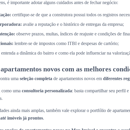
ns, é importante adotar alguns cuidados antes de fechar negócio:
tação:
certifique-se de que a construtora possui todos os registros necess
orporadora:
avalie a reputação e o histórico de entregas da empresa;
atenção:
observe prazos, multas, índices de reajuste e condições de fin
cionais:
lembre-se de impostos como ITBI e despesas de cartório;
entenda a dinâmica do bairro e como ela pode influenciar na valorizaç
apartamentos novos com as melhores condi
contra uma
seleção completa
de apartamentos novos em
diferentes re
na como uma
consultoria personalizada
: basta compartilhar seu perfil e
a.
ades ainda mais amplas, também vale explorar o portfólio de apartame
até imóveis já prontos
.