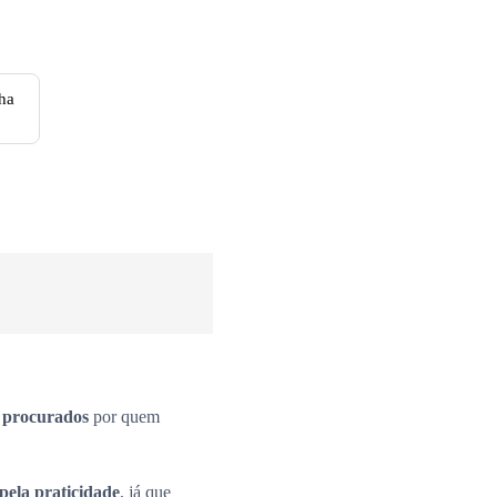
ha
s procurados
por quem
pela praticidade
, já que