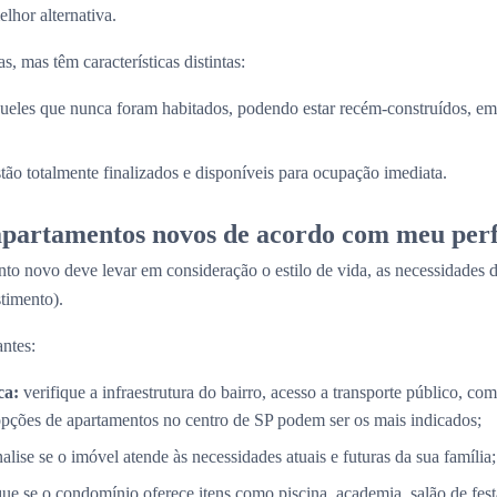
lhor alternativa.
, mas têm características distintas:
ueles que nunca foram habitados, podendo estar recém-construídos, em 
stão totalmente finalizados e disponíveis para ocupação imediata.
partamentos novos de acordo com meu perf
to novo deve levar em consideração o estilo de vida, as necessidades d
timento).
ntes:
ca:
verifique a infraestrutura do bairro, acesso a transporte público, com
opções de apartamentos no centro de SP podem ser os mais indicados;
alise se o imóvel atende às necessidades atuais e futuras da sua família;
que se o condomínio oferece itens como piscina, academia, salão de fes