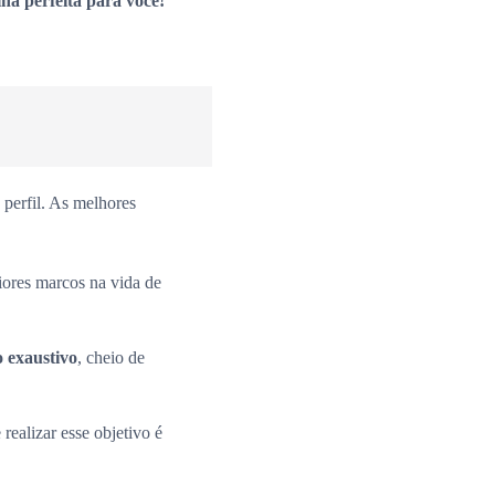
ha perfeita para você!
perfil. As melhores
iores marcos na vida de
o exaustivo
, cheio de
 realizar esse objetivo é