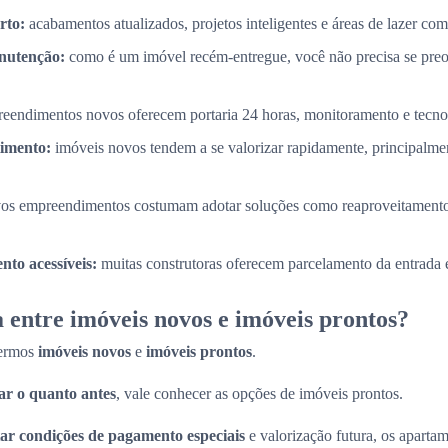
rto:
acabamentos atualizados, projetos inteligentes e áreas de lazer com
nutenção:
como é um imóvel recém-entregue, você não precisa se pre
eendimentos novos oferecem portaria 24 horas, monitoramento e tecnol
timento:
imóveis novos tendem a se valorizar rapidamente, principalme
os empreendimentos costumam adotar soluções como reaproveitamento
to acessíveis:
muitas construtoras oferecem parcelamento da entrada e
 entre imóveis novos e imóveis prontos?
termos
imóveis novos
e
imóveis prontos
.
r o quanto antes
, vale conhecer as opções de imóveis prontos.
ar condições de pagamento especiais
e valorização futura, os apart