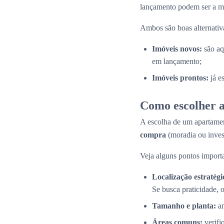
lançamento podem ser a me
Ambos são boas alternativas
Imóveis novos:
são aq
em lançamento;
Imóveis prontos:
já e
Como escolher a
A escolha de um apartamen
compra
(moradia ou inves
Veja alguns pontos importa
Localização estratégi
Se busca praticidade, 
Tamanho e planta:
an
Áreas comuns:
verifi