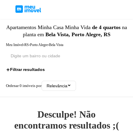
Apartamentos
Minha Casa Minha Vida
de 4 quartos
na
planta
em
Bela Vista, Porto Alegre, RS
Meu Imóvel
›
RS
›
Porto Alegre
›
Bela Vista
Filtrar resultados
2
Ordenar
0
imóveis por
Relevância
Desculpe! Não
encontramos resultados ;(