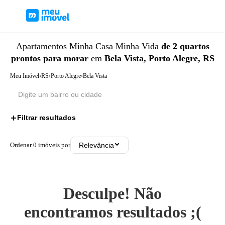
Apartamentos
Minha Casa Minha Vida
de 2 quartos
prontos para morar
em
Bela Vista, Porto Alegre, RS
Meu Imóvel
›
RS
›
Porto Alegre
›
Bela Vista
Filtrar resultados
3
Ordenar
0
imóveis por
Relevância
Desculpe! Não
encontramos resultados ;(