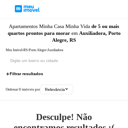
Apartamentos
Minha Casa Minha Vida
de 5 ou mais
quartos
prontos para morar
em
Auxiliadora, Porto
Alegre, RS
Meu Imóvel
›
RS
›
Porto Alegre
›
Auxiliadora
Filtrar resultados
3
Ordenar
0
imóveis por
Relevância
Desculpe! Não
encontramos resultados ;(