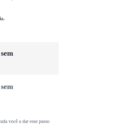
ia.
u sem
u sem
uda você a dar esse passo