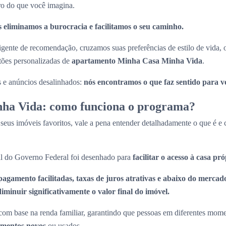
ro do que você imagina.
 eliminamos a burocracia e facilitamos o seu caminho.
ligente de recomendação, cruzamos suas preferências de estilo de vida,
stões personalizadas de
apartamento Minha Casa Minha Vida
.
s e anúncios desalinhados:
nós encontramos o que faz sentido para v
ha Vida: como funciona o programa?
 seus imóveis favoritos, vale a pena entender detalhadamente o que é 
l do Governo Federal foi desenhado para
facilitar o acesso à casa pr
pagamento facilitadas, taxas de juros atrativas e abaixo do mercado
minuir significativamente o valor final do imóvel.
om base na renda familiar, garantindo que pessoas em diferentes momen
amentos novos
ou usados.