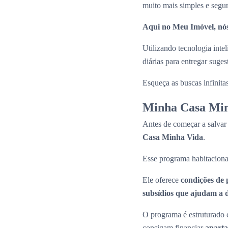
muito mais simples e segu
Aqui no Meu Imóvel, nós
Utilizando tecnologia inte
diárias para entregar suge
Esqueça as buscas infinita
Minha Casa Min
Antes de começar a salvar
Casa Minha Vida
.
Esse programa habitaciona
Ele oferece
condições de 
subsídios que ajudam a di
O programa é estruturado c
consigam financiar
apart