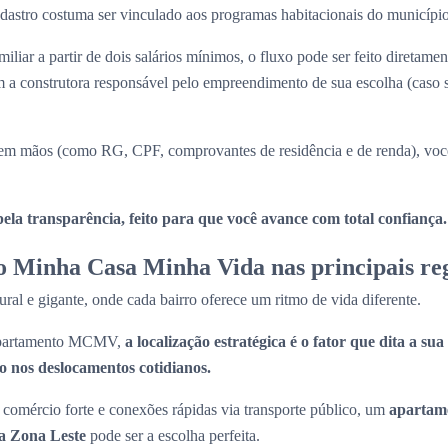
 cadastro costuma ser vinculado aos programas habitacionais do municípi
iliar a partir de dois salários mínimos, o fluxo pode ser feito diretame
a construtora responsável pelo empreendimento de sua escolha (caso
m mãos (como RG, CPF, comprovantes de residência e de renda), você
la transparência, feito para que você avance com total confiança.
 Minha Casa Minha Vida nas principais reg
ral e gigante, onde cada bairro oferece um ritmo de vida diferente.
 apartamento MCMV,
a localização estratégica é o fator que dita a su
 nos deslocamentos cotidianos.
comércio forte e conexões rápidas via transporte público, um
apartam
a Zona Leste
pode ser a escolha perfeita.