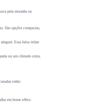
busca pela moradia ou
ias. São opções compactas,
 aluguel. Essa faixa reúne
aranda ou um cômodo extra,
curadas estão:
alha em home office.