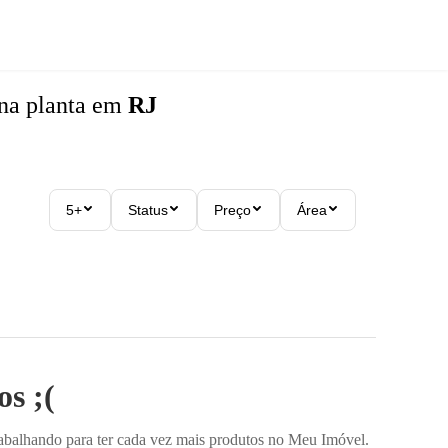
na planta
em
RJ
5+
Status
Preço
Área
s ;(
rabalhando para ter cada vez mais produtos no Meu Imóvel.