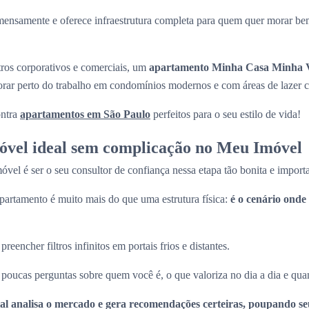
mensamente e oferece infraestrutura completa para quem quer morar be
tros corporativos e comerciais, um
apartamento Minha Casa Minha V
morar perto do trabalho em condomínios modernos e com áreas de lazer 
ntra
apartamentos em São Paulo
perfeitos para o seu estilo de vida!
óvel ideal sem complicação no Meu Imóvel
el é ser o seu consultor de confiança nessa etapa tão bonita e import
artamento é muito mais do que uma estrutura física:
é o cenário onde 
eencher filtros infinitos em portais frios e distantes.
oucas perguntas sobre quem você é, o que valoriza no dia a dia e quan
icial analisa o mercado e gera recomendações certeiras, poupando s