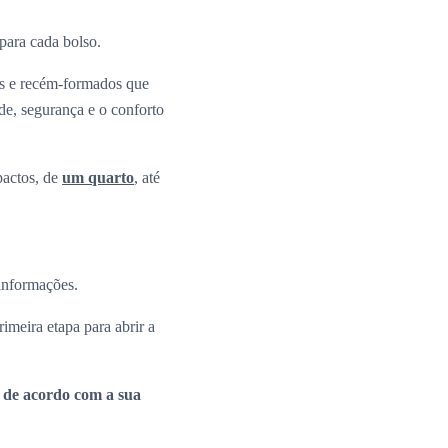
 para cada bolso.
os e recém-formados que
ade, segurança e o conforto
pactos, de
um quarto
, até
 informações.
rimeira etapa para abrir a
a de acordo com a sua