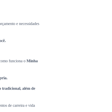
 orçamento e necessidades
ocê.
e como funciona o
Minha
ópria.
 tradicional, além de
tos de carreira e vida