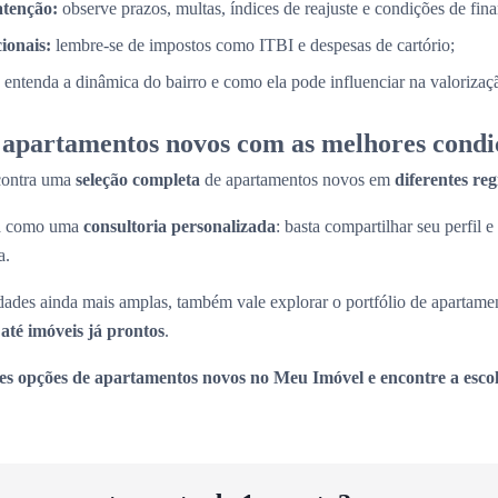
atenção:
observe prazos, multas, índices de reajuste e condições de fin
cionais:
lembre-se de impostos como ITBI e despesas de cartório;
entenda a dinâmica do bairro e como ela pode influenciar na valorizaç
apartamentos novos com as melhores condi
contra uma
seleção completa
de apartamentos novos em
diferentes re
na como uma
consultoria personalizada
: basta compartilhar seu perfil e
a.
ades ainda mais amplas, também vale explorar o portfólio de apartame
até imóveis já prontos
.
es opções de apartamentos novos no Meu Imóvel e encontre a escol