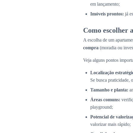
em lançamento;
Imóveis prontos:
já e
Como escolher a
A escolha de um apartamen
compra
(moradia ou inves
Veja alguns pontos importa
Localização estratégi
Se busca praticidade, 
Tamanho e planta:
an
Áreas comuns:
verifi
playground;
Potencial de valoriza
valorizar mais rápido;