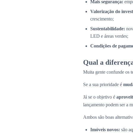
Mais segurança:
empr
Valorização do inves
crescimento;
Sustentabilidade:
nov
LED e áreas verdes;
Condições de pagamen
Qual a diferença
Muita gente confunde os 
Se a sua prioridade é
muda
Já se o objetivo é
aproveit
lançamento podem ser a me
Ambos são boas alternativas
Imóveis novos:
são aq