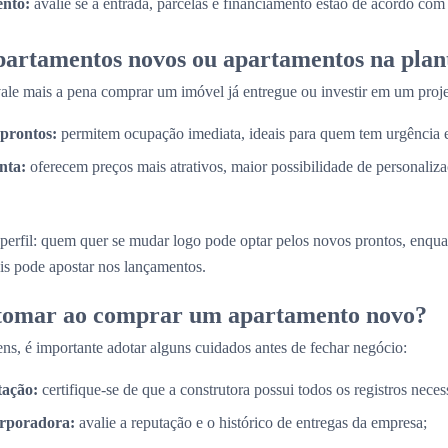
nto:
avalie se a entrada, parcelas e financiamento estão de acordo com
partamentos novos ou apartamentos na plan
e mais a pena comprar um imóvel já entregue ou investir em um proje
prontos:
permitem ocupação imediata, ideais para quem tem urgência
nta:
oferecem preços mais atrativos, maior possibilidade de personaliz
perfil: quem quer se mudar logo pode optar pelos novos prontos, enq
is pode apostar nos lançamentos.
 tomar ao comprar um apartamento novo?
ns, é importante adotar alguns cuidados antes de fechar negócio:
tação:
certifique-se de que a construtora possui todos os registros necess
orporadora:
avalie a reputação e o histórico de entregas da empresa;