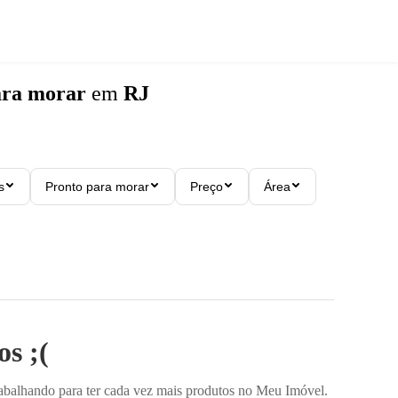
ara morar
em
RJ
s
Pronto para morar
Preço
Área
s ;(
rabalhando para ter cada vez mais produtos no Meu Imóvel.