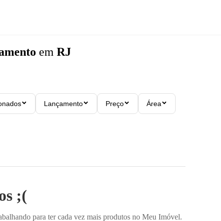
çamento
em
RJ
ionados
Lançamento
Preço
Área
s ;(
rabalhando para ter cada vez mais produtos no Meu Imóvel.