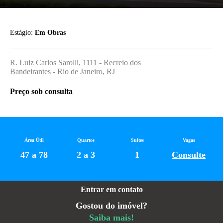
Estágio:
Em Obras
R. Luiz Carlos Sarolli, 1111 - Recreio dos
Bandeirantes - Rio de Janeiro, RJ
Preço sob consulta
Área Útil
Quartos
Suítes
Vagas
47 a 78
2 a 3
1
Consulte
Entrar em contato
Gostou do imóvel?
Saiba mais!