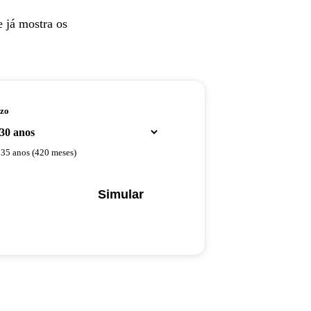
 já mostra os
zo
é
35
anos (
420
meses)
Simular